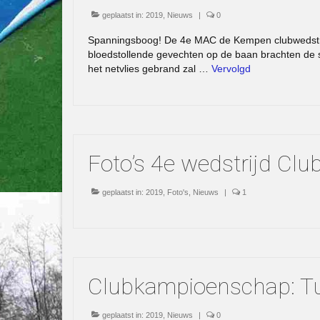
geplaatst in:
2019
,
Nieuws
|
0
Spanningsboog! De 4e MAC de Kempen clubwedstrij
bloedstollende gevechten op de baan brachten de
het netvlies gebrand zal …
Vervolgd
Foto’s 4e wedstrijd C
geplaatst in:
2019
,
Foto's
,
Nieuws
|
1
Clubkampioenschap: Tu
geplaatst in:
2019
,
Nieuws
|
0