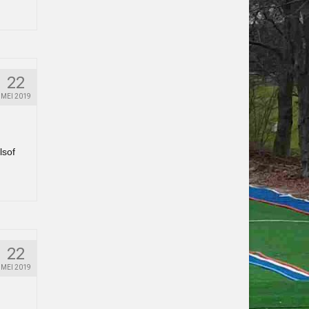
22
MEI 2019
lsof
22
MEI 2019