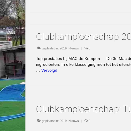
Clubkampioenschap 201
geplaatst in:
2019
,
Nieuws
|
0
Top prestaties bij MAC de Kempen…. De 3e Mac d
ingrediënten. In elke klasse ging men tot het uit
…
Vervolgd
Clubkampioenschap: Tu
geplaatst in:
2019
,
Nieuws
|
0