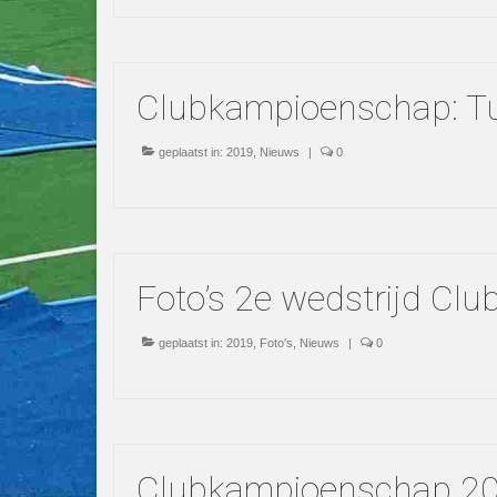
Clubkampioenschap: Tu
geplaatst in:
2019
,
Nieuws
|
0
Foto’s 2e wedstrijd C
geplaatst in:
2019
,
Foto's
,
Nieuws
|
0
Clubkampioenschap 201