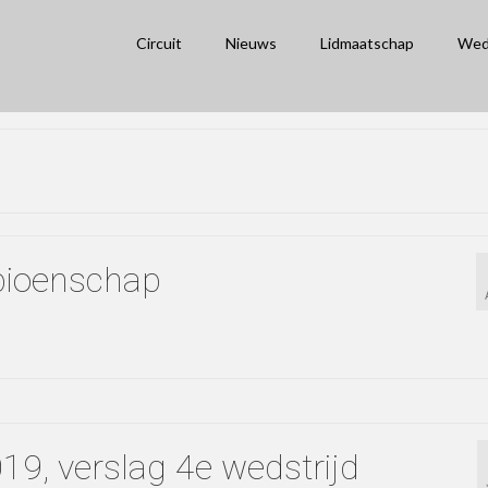
Circuit
Nieuws
Lidmaatschap
Wed
pioenschap
9, verslag 4e wedstrijd