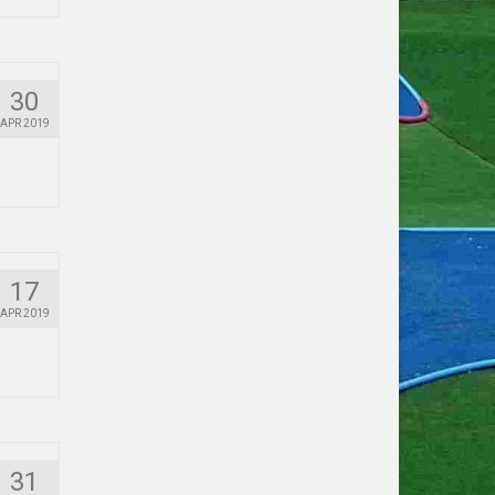
30
APR 2019
17
APR 2019
31