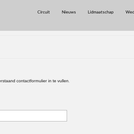
Circuit
Nieuws
Lidmaatschap
Wed
taand contactformulier in te vullen.