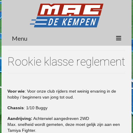
Menu
Circuit
Rookie klasse reglement
Nieuws
Lidmaatschap
Wedstrijden
Voor wie
: Voor onze club rijders met weinig ervaring in de
hobby / beginners van jong tot oud.
Media
Chassis
: 1/10 Buggy
Informatie
Aandrijving:
Achterwiel aangedreven 2WD
Max. snelheid wordt gemeten, deze moet gelijk zijn aan een
Contact
Tamiya Fighter.