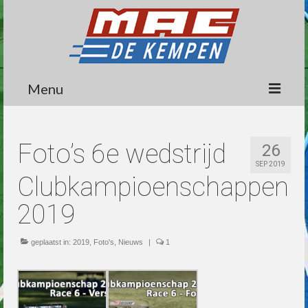
Menu
Circuit
Foto’s 6e wedstrijd
26
Nieuws
SEP 2019
Clubkampioenschappen
Lidmaatschap
2019
Wedstrijden
Media
geplaatst in:
2019
,
Foto's
,
Nieuws
|
1
Informatie
Contact