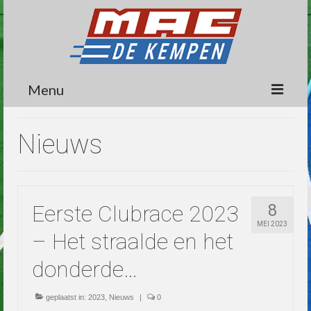
Menu
Circuit
Nieuws
Nieuws
Lidmaatschap
Eerste Clubrace 2023
8
Wedstrijden
MEI 2023
– Het straalde en het
Media
donderde…
Informatie
Contact
geplaatst in:
2023
,
Nieuws
|
0