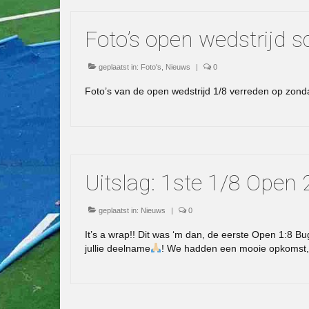
Foto’s open wedstrijd s
geplaatst in:
Foto's
,
Nieuws
|
0
Foto’s van de open wedstrijd 1/8 verreden op zo
Uitslag: 1ste 1/8 Open
geplaatst in:
Nieuws
|
0
It’s a wrap!! Dit was ‘m dan, de eerste Open 1:8 B
jullie deelname
! We hadden een mooie opkomst, e