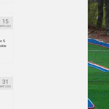
15
APR 2024
er 5
okie
31
MRT 2024