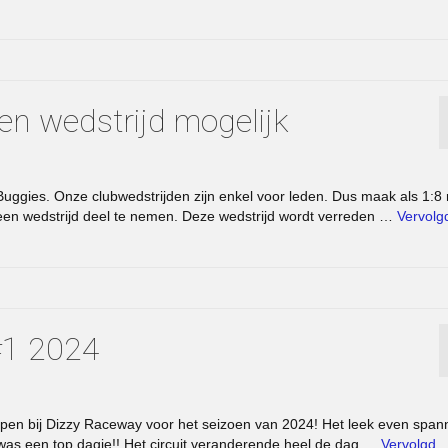
en wedstrijd mogelijk
ggies. Onze clubwedstrijden zijn enkel voor leden. Dus maak als 1:8 r
en wedstrijd deel te nemen. Deze wedstrijd wordt verreden …
Vervolg
 #1 2024
n bij Dizzy Raceway voor het seizoen van 2024! Het leek even spa
as een top dagje!! Het circuit veranderende heel de dag …
Vervolgd