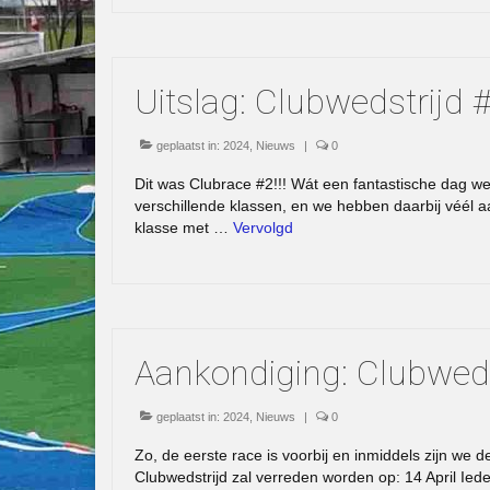
Uitslag: Clubwedstrijd
geplaatst in:
2024
,
Nieuws
|
0
Dit was Clubrace #2!!! Wát een fantastische dag wee
verschillende klassen, en we hebben daarbij véél 
klasse met …
Vervolgd
Aankondiging: Clubwed
geplaatst in:
2024
,
Nieuws
|
0
Zo, de eerste race is voorbij en inmiddels zijn we d
Clubwedstrijd zal verreden worden op: 14 April Ie