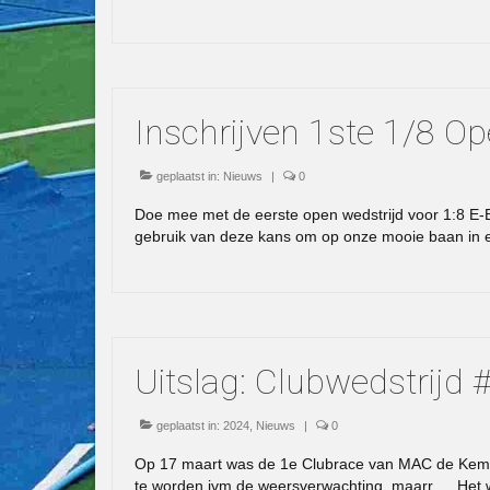
Inschrijven 1ste 1/8 Op
geplaatst in:
Nieuws
|
0
Doe mee met de eerste open wedstrijd voor 1:8 E-Bu
gebruik van deze kans om op onze mooie baan in e
Uitslag: Clubwedstrijd
geplaatst in:
2024
,
Nieuws
|
0
Op 17 maart was de 1e Clubrace van MAC de Kempe
te worden ivm de weersverwachting, maarr…. Het w