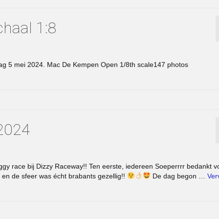
chaal 1:8
ndag 5 mei 2024. Mac De Kempen Open 1/8th scale147 photos
 2024
uggy race bij Dizzy Raceway!! Ten eerste, iedereen Soeperrrr bedankt v
n de sfeer was écht brabants gezellig!!
De dag begon …
Ver