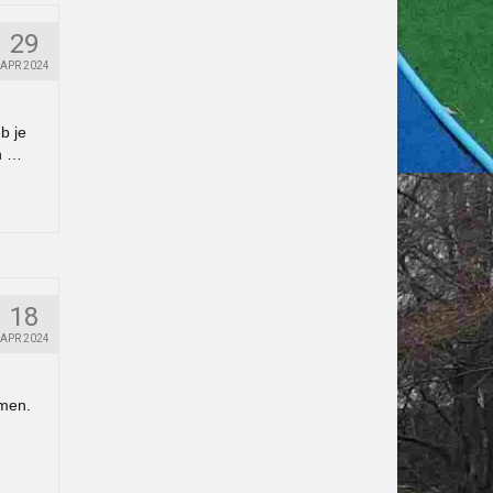
29
APR 2024
b je
in …
18
APR 2024
omen.