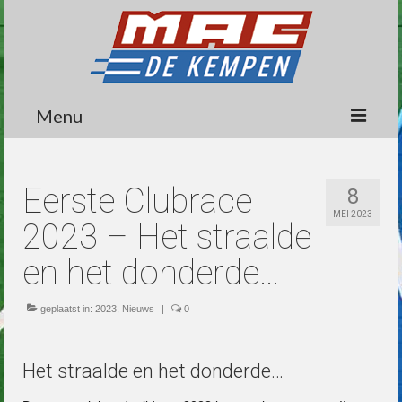
Menu
Circuit
Eerste Clubrace
8
Nieuws
MEI 2023
2023 – Het straalde
Lidmaatschap
en het donderde…
Wedstrijden
geplaatst in:
Media
2023
,
Nieuws
|
0
Informatie
Het straalde en het donderde…
Contact