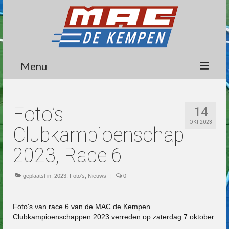
Menu
Circuit
Foto’s
14
Nieuws
OKT 2023
Clubkampioenschap
Lidmaatschap
2023, Race 6
Wedstrijden
geplaatst in:
Media
2023
,
Foto's
,
Nieuws
|
0
Informatie
Foto's van race 6 van de MAC de Kempen
Clubkampioenschappen 2023 verreden op zaterdag 7 oktober.
Contact