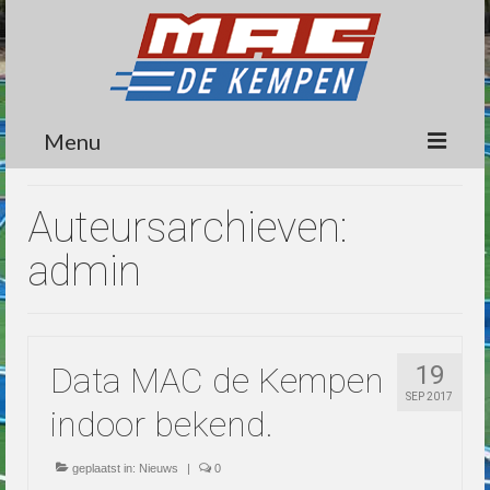
Menu
Circuit
Auteursarchieven:
Nieuws
admin
Lidmaatschap
Wedstrijden
Data MAC de Kempen
19
Media
SEP 2017
indoor bekend.
Informatie
Contact
geplaatst in:
Nieuws
|
0