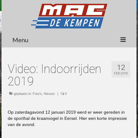
Menu
Circuit
Video: Indoorrijden
12
Nieuws
FEB 2019
2019
Lidmaatschap
Wedstrijden
geplaatst in:
Foto's
,
Nieuws
|
0
Media
Op zaterdagavond 12 januari 2019 werd er weer gereden in
de sporthal de kraanvogel in Eersel. Hier een korte impressie
Informatie
van de avond.
Contact