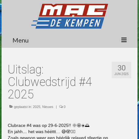
Menu
Circuit
Uitslag:
30
Nieuws
JUN 2025
Clubwedstrijd #4
Lidmaatschap
2025
Wedstrijden
geplaatst in:
Media
2025
,
Nieuws
|
0
Informatie
Clubrace #4 was op 29-6-2025!! 🌞🤩☀️🌅
En jahh… het was hééttt… 😅🫣👍🏼
Contact
Zoals gewoon weer een héérlijk relaxed sfeertje op