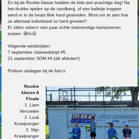
En bij de Rookie klasse hadden de kids een prachtige dag! Na
het drukke spelen op de zandberg, of een balletje trappen
werd er in de heats flink hard gestreden. Mooi om te zien hoe
ze allemaal individueel zo hard groeien!!
Er zitten zekerrr een paar échte toekomstige kampioenen
tussen. 🤩🥳😃
Volgende wedstrijden:
7 september clubwedstrijd #5
21 september SOM #4 (dé afsluiter!)
Podium uitslagen bij de foto’s:
Rookie
klasse A
Finale
1. Liam
Vercoelen
2. Luuk
Kraaijvanger
3. Stijn
Kraaijvanger