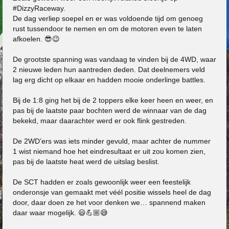
#DizzyRaceway.
De dag verliep soepel en er was voldoende tijd om genoeg
rust tussendoor te nemen en om de motoren even te laten
afkoelen. 😎😉
De grootste spanning was vandaag te vinden bij de 4WD, waar
2 nieuwe leden hun aantreden deden. Dat deelnemers veld
lag erg dicht op elkaar en hadden mooie onderlinge battles.
Bij de 1:8 ging het bij de 2 toppers elke keer heen en weer, en
pas bij de laatste paar bochten werd de winnaar van de dag
bekekd, maar daarachter werd er ook flink gestreden.
De 2WD’ers was iets minder gevuld, maar achter de nummer
1 wist niemand hoe het eindresultaat er uit zou komen zien,
pas bij de laatste heat werd de uitslag beslist.
De SCT hadden er zoals gewoonlijk weer een feestelijk
onderonsje van gemaakt met véél positie wissels heel de dag
door, daar doen ze het voor denken we… spannend maken
daar waar mogelijk. 😃💪🏼😅