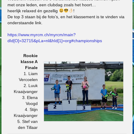
met onze leden, een clubdag zoals het hoort…
heerlijk relaxed én gezellig
!
De top 3 staan bij de foto’s, en het klassement is te vinden via
onderstaande link.
https://www.myrcm.ch/myrcm/main?
dId[O]=32715&pLa=nl&hId[1]=org#championships
Rookie
klasse A
Finale
1. Liam
Vercoelen
2. Luuk
Kraaijvanger
3. Elena
Voogd
4. Stijn
Kraaijvanger
5. Stef van
den Tillaar