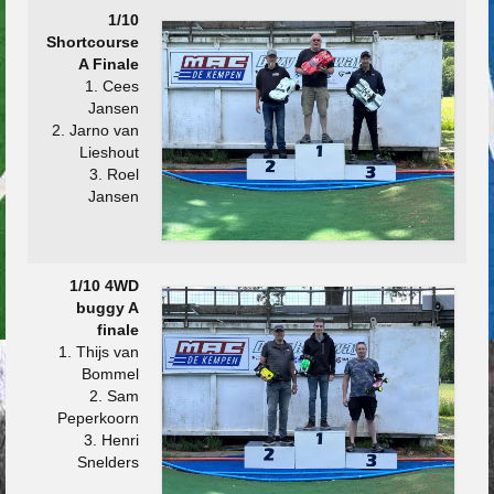
1/10
Shortcourse
A Finale
1. Cees
Jansen
2. Jarno van
Lieshout
3. Roel
Jansen
1/10 4WD
buggy A
finale
1. Thijs van
Bommel
2. Sam
Peperkoorn
3. Henri
Snelders