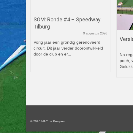
CH-One
SOM: Ronde #4 – Speedway
Tilburg
19 april 2026
9 augustus 2026
Versl
e race
Vorig jaar een grondig gerenoveerd
r
circuit. Dit jaar verder doorontwikkeld
door de club en er...
Na reg
poeh, 
Gelukk
© 2026 MAC de Kempen