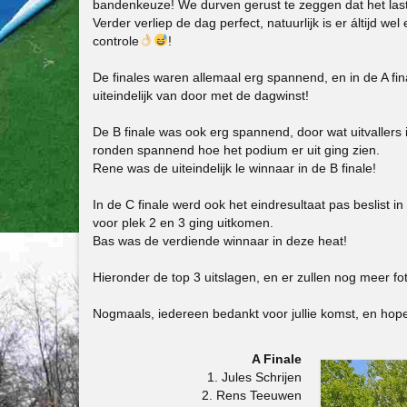
bandenkeuze! We durven gerust te zeggen dat het la
Verder verliep de dag perfect, natuurlijk is er áltijd 
controle
!
De finales waren allemaal erg spannend, en in de A fina
uiteindelijk van door met de dagwinst!
De B finale was ook erg spannend, door wat uitvallers i
ronden spannend hoe het podium er uit ging zien.
Rene was de uiteindelijk le winnaar in de B finale!
In de C finale werd ook het eindresultaat pas beslist i
voor plek 2 en 3 ging uitkomen.
Bas was de verdiende winnaar in deze heat!
Hieronder de top 3 uitslagen, en er zullen nog meer 
Nogmaals, iedereen bedankt voor jullie komst, en ho
A Finale
1. Jules Schrijen
2. Rens Teeuwen