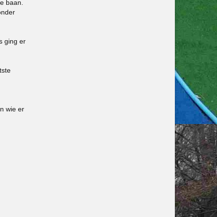
de baan.
onder
s ging er
tste
en wie er