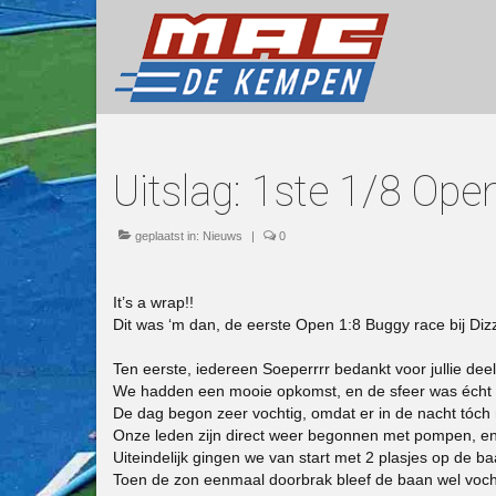
Uitslag: 1ste 1/8 Op
geplaatst in:
Nieuws
|
0
It’s a wrap!!
Dit was ‘m dan, de eerste Open 1:8 Buggy race bij Di
Ten eerste, iedereen Soeperrrr bedankt voor jullie de
We hadden een mooie opkomst, en de sfeer was écht b
De dag begon zeer vochtig, omdat er in de nacht tóc
Onze leden zijn direct weer begonnen met pompen, e
Uiteindelijk gingen we van start met 2 plasjes op de
Toen de zon eenmaal doorbrak bleef de baan wel vocht