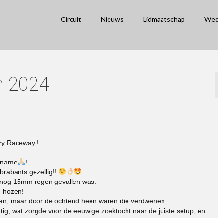
Circuit
Nieuws
Lidmaatschap
Wed
en 2024
zzy Raceway!!
elname
!
rabants gezellig!!
h nog 15mm regen gevallen was.
n hozen!
 baan, maar door de ochtend heen waren die verdwenen.
ig, wat zorgde voor de eeuwige zoektocht naar de juiste setup, én