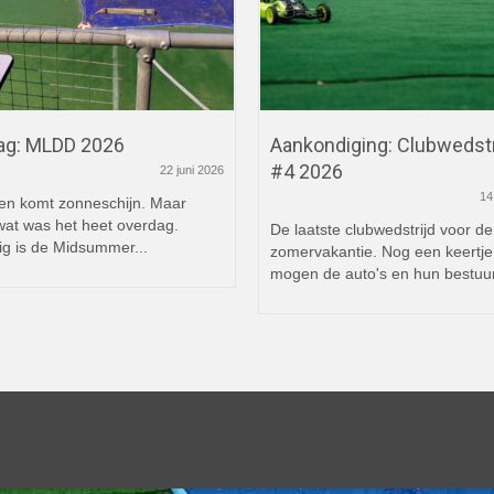
ag: MLDD 2026
Aankondiging: Clubwedstr
#4 2026
22 juni 2026
14
en komt zonneschijn. Maar
wat was het heet overdag.
De laatste clubwedstrijd voor de
ig is de Midsummer...
zomervakantie. Nog een keertje
mogen de auto's en hun bestuur