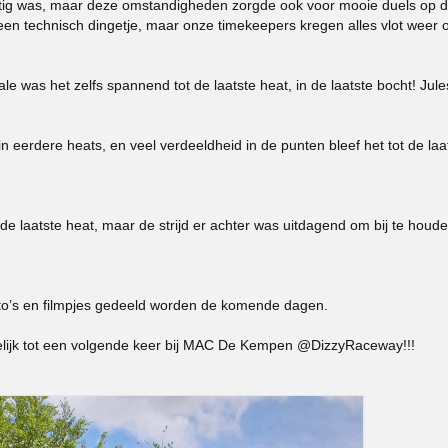
stig was, maar deze omstandigheden zorgde ook voor mooie duels op 
wel een technisch dingetje, maar onze timekeepers kregen alles vlot weer 
le was het zelfs spannend tot de laatste heat, in de laatste bocht! Jule
n eerdere heats, en veel verdeeldheid in de punten bleef het tot de laa
n de laatste heat, maar de strijd er achter was uitdagend om bij te houd
foto’s en filmpjes gedeeld worden de komende dagen.
pelijk tot een volgende keer bij MAC De Kempen @DizzyRaceway!!!