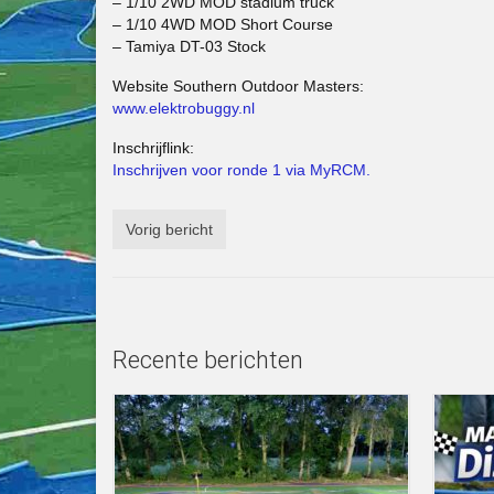
– 1/10 2WD MOD stadium truck
– 1/10 4WD MOD Short Course
– Tamiya DT-03 Stock
Website Southern Outdoor Masters:
www.elektrobuggy.nl
Inschrijflink:
Inschrijven voor ronde 1 via MyRCM.
Vorig bericht
Recente berichten