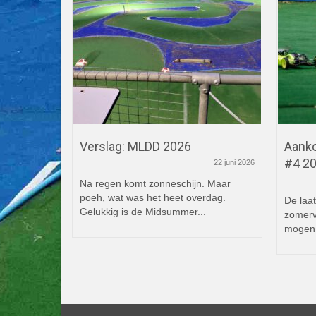
d #2 2026
Verslag: MLDD 2026
Aanko
#4 2
15 april 2026
22 juni 2026
de #2 van
Na regen komt zonneschijn. Maar
poeh, wat was het heet overdag.
De laat
...
Gelukkig is de Midsummer...
zomerv
mogen 