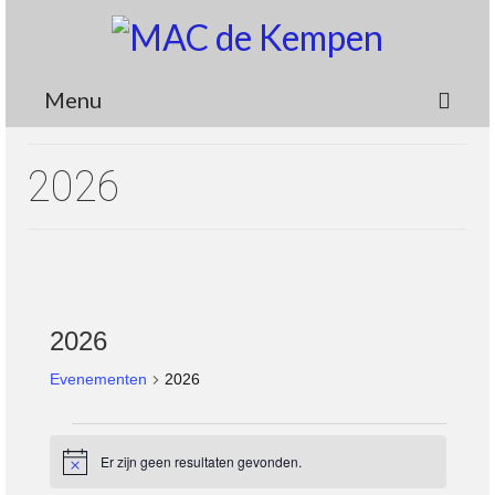
Menu
Circuit
2026
Nieuws
Lidmaatschap
Wedstrijden
2026
Media
Evenementen
2026
Informatie
Contact
Evenementen
Er zijn geen resultaten gevonden.
Bericht