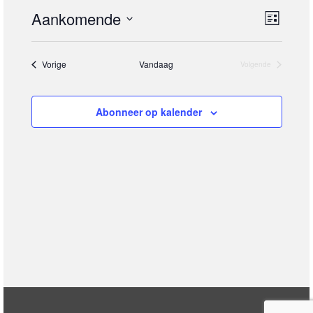
Aankomende
Weer
Even
Lijst
Selecteer
navig
weer
een
Evenementen
Vorige
Vandaag
datum.
Volgende
Evenementen
navig
Abonneer op kalender