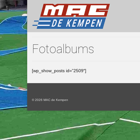
Fotoalbums
[wp_show_posts id=”2509″]
© 2026 MAC de Kempen