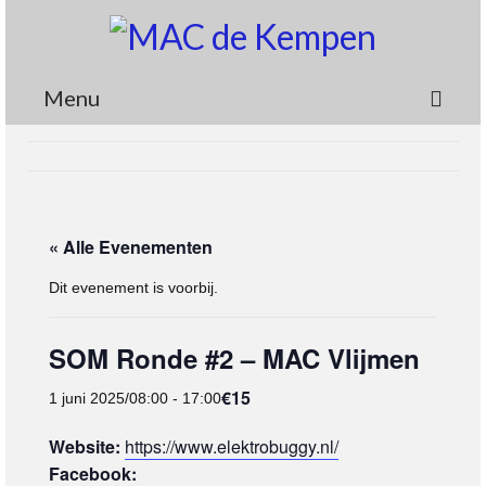
Menu
Circuit
Nieuws
« Alle Evenementen
Lidmaatschap
Dit evenement is voorbij.
Wedstrijden
Media
SOM Ronde #2 – MAC Vlijmen
Informatie
€15
1 juni 2025/08:00
-
17:00
Contact
Website:
https://www.elektrobuggy.nl/
Facebook: