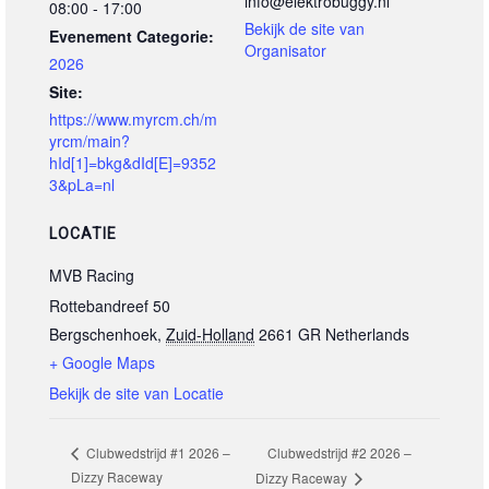
info@elektrobuggy.nl
08:00 - 17:00
Bekijk de site van
Evenement Categorie:
Organisator
2026
Site:
https://www.myrcm.ch/m
yrcm/main?
hId[1]=bkg&dId[E]=9352
3&pLa=nl
LOCATIE
MVB Racing
Rottebandreef 50
Bergschenhoek
,
Zuid-Holland
2661 GR
Netherlands
+ Google Maps
Bekijk de site van Locatie
Clubwedstrijd #2 2026 –
Clubwedstrijd #1 2026 –
Dizzy Raceway
Dizzy Raceway