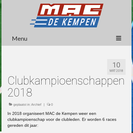
Menu
Circuit
10
Nieuws
MRT 2018
Clubkampioenschappen
Lidmaatschap
2018
Wedstrijden
Media
geplaatst in:
Archief
|
0
In 2018 organiseert MAC de Kempen weer een
Informatie
clubkampioenschap voor de clubleden. Er worden 6 races
gereden dit jaar:
Contact