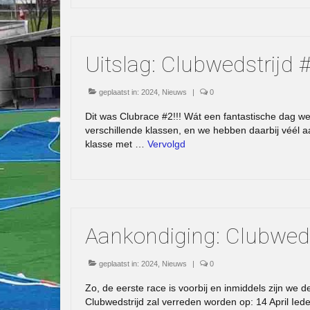
Uitslag: Clubwedstrijd
geplaatst in:
2024
,
Nieuws
|
0
Dit was Clubrace #2!!! Wát een fantastische dag wee
verschillende klassen, en we hebben daarbij véél 
klasse met …
Vervolgd
Aankondiging: Clubwed
geplaatst in:
2024
,
Nieuws
|
0
Zo, de eerste race is voorbij en inmiddels zijn we d
Clubwedstrijd zal verreden worden op: 14 April Ie