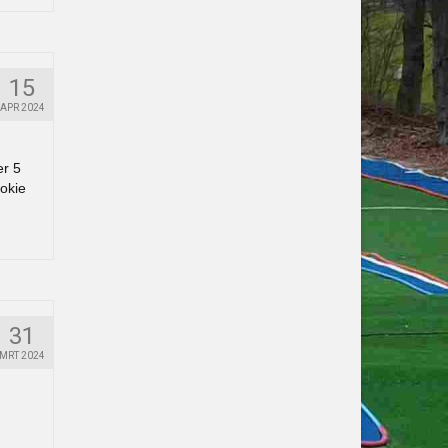
15
APR 2024
er 5
okie
31
MRT 2024