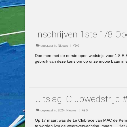
Inschrijven 1ste 1/8 Op
geplaatst in:
Nieuws
|
0
Doe mee met de eerste open wedstrijd voor 1:8 E-Bu
gebruik van deze kans om op onze mooie baan in e
Uitslag: Clubwedstrijd
geplaatst in:
2024
,
Nieuws
|
0
Op 17 maart was de 1e Clubrace van MAC de Kempe
te worden ivm de weersverwachting, maarr…. Het w