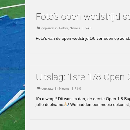
Foto’s open wedstrijd s
geplaatst in:
Foto's
,
Nieuws
|
0
Foto’s van de open wedstrijd 1/8 verreden op zo
Uitslag: 1ste 1/8 Open
geplaatst in:
Nieuws
|
0
It’s a wrap!! Dit was ‘m dan, de eerste Open 1:8 B
jullie deelname
! We hadden een mooie opkomst, e