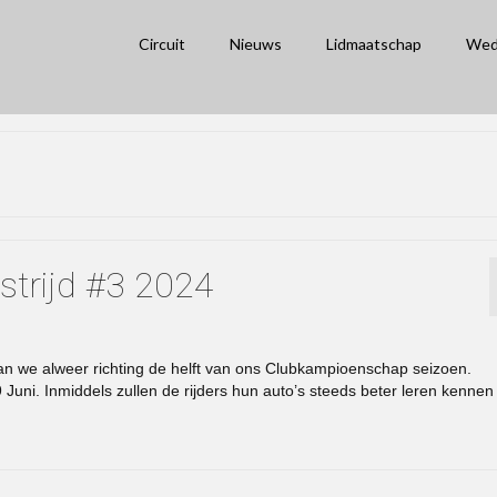
Circuit
Nieuws
Lidmaatschap
Wed
strijd #3 2024
an we alweer richting de helft van ons Clubkampioenschap seizoen.
Juni. Inmiddels zullen de rijders hun auto’s steeds beter leren kennen