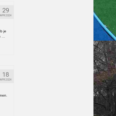
29
APR 2024
b je
in …
18
APR 2024
omen.