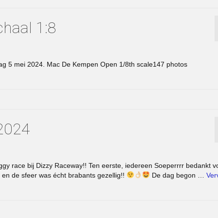
chaal 1:8
ndag 5 mei 2024. Mac De Kempen Open 1/8th scale147 photos
 2024
uggy race bij Dizzy Raceway!! Ten eerste, iedereen Soeperrrr bedankt v
n de sfeer was écht brabants gezellig!!
De dag begon …
Ver