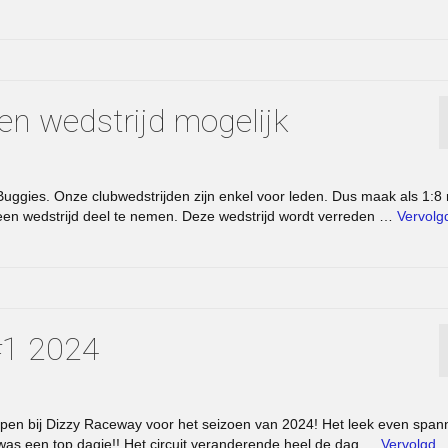
en wedstrijd mogelijk
ggies. Onze clubwedstrijden zijn enkel voor leden. Dus maak als 1:8 r
en wedstrijd deel te nemen. Deze wedstrijd wordt verreden …
Vervolg
 #1 2024
n bij Dizzy Raceway voor het seizoen van 2024! Het leek even spa
as een top dagje!! Het circuit veranderende heel de dag …
Vervolgd