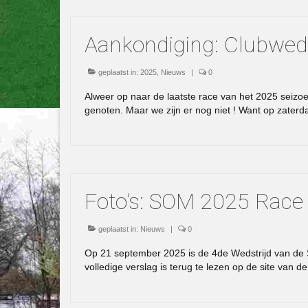
Aankondiging: Clubwed
geplaatst in:
2025
,
Nieuws
|
0
Alweer op naar de laatste race van het 2025 seiz
genoten. Maar we zijn er nog niet ! Want op zaterd
Foto’s: SOM 2025 Race
geplaatst in:
Nieuws
|
0
Op 21 september 2025 is de 4de Wedstrijd van d
volledige verslag is terug te lezen op de site van 