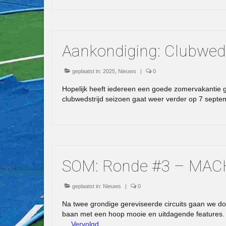
Aankondiging: Clubwed
geplaatst in:
2025
,
Nieuws
|
0
Hopelijk heeft iedereen een goede zomervakantie ge
clubwedstrijd seizoen gaat weer verder op 7 septem
SOM: Ronde #3 – MAC
geplaatst in:
Nieuws
|
0
Na twee grondige gereviseerde circuits gaan we 
baan met een hoop mooie en uitdagende features
…
Vervolgd