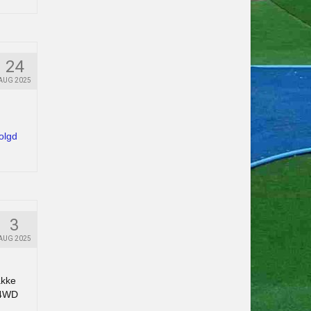
24
AUG 2025
olgd
3
AUG 2025
akke
 4WD