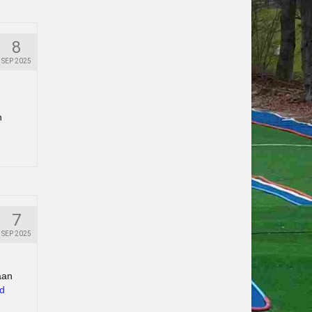
8
SEP 2025
n
7
SEP 2025
aan
gd