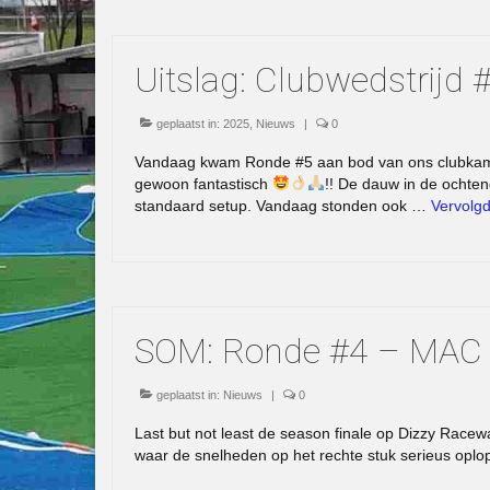
Uitslag: Clubwedstrijd
geplaatst in:
2025
,
Nieuws
|
0
Vandaag kwam Ronde #5 aan bod van ons clubkampi
gewoon fantastisch
!! De dauw in de ochten
standaard setup. Vandaag stonden ook …
Vervolg
SOM: Ronde #4 – MAC
geplaatst in:
Nieuws
|
0
Last but not least de season finale op Dizzy Rac
waar de snelheden op het rechte stuk serieus op