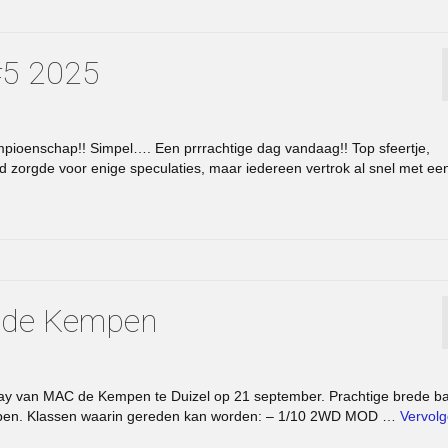
 #5 2025
oenschap!! Simpel…. Een prrrachtige dag vandaag!! Top sfeertje,
d zorgde voor enige speculaties, maar iedereen vertrok al snel met ee
d
 de Kempen
eway van MAC de Kempen te Duizel op 21 september. Prachtige brede b
lopen. Klassen waarin gereden kan worden: – 1/10 2WD MOD …
Vervol