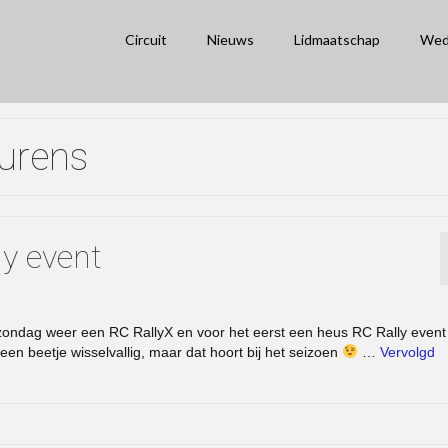
Circuit
Nieuws
Lidmaatschap
Wed
aurens
ly event
zondag weer een RC RallyX en voor het eerst een heus RC Rally event 
n beetje wisselvallig, maar dat hoort bij het seizoen
…
Vervolgd